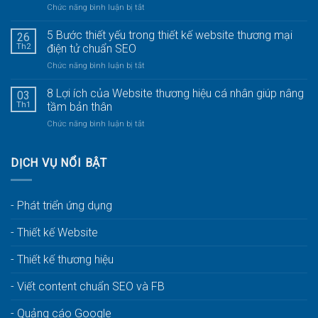
ở
Chức năng bình luận bị tắt
5
Dịch
5 Bước thiết yếu trong thiết kế website thương mại
26
vụ
Th2
điện tử chuẩn SEO
facebook
ở
Chức năng bình luận bị tắt
chuyên
5
nghiệp,
Bước
8 Lợi ích của Website thương hiệu cá nhân giúp nâng
hiệu
03
thiết
quả
Th1
tầm bản thân
yếu
nhất
ở
Chức năng bình luận bị tắt
trong
tại
8
thiết
New
Lợi
kế
Plus
ích
DỊCH VỤ NỔI BẬT
website
Media.
của
thương
Website
mại
thương
điện
- Phát triển ứng dụng
hiệu
tử
cá
chuẩn
- Thiết kế Website
nhân
SEO
giúp
nâng
- Thiết kế thương hiệu
tầm
bản
- Viết content chuẩn SEO và FB
thân
- Quảng cáo Google